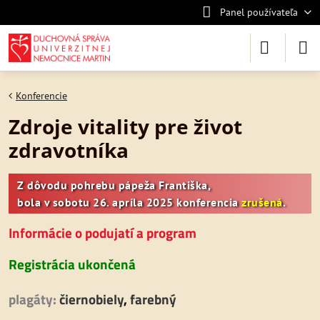
Panel používateľa
Konferencie
Zdroje vitality pre život
zdravotníka
Z dôvodu pohrebu pápeža Františka,
bola v sobotu 26. apríla 2025 konferencia
zrušená
.
Informácie o podujatí a program
Registrácia ukončená
plagáty:
čiernobiely
,
farebný