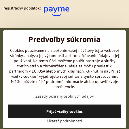
registračný poplatok:
Predvoľby súkromia
adresa a registrácia prevádzkovateľa:
Duchovná správa
Cookies používame na zlepšenie vašej návštevy tejto webovej
stránky, analýzu jej výkonnosti a zhromažďovanie údajov o jej
Univerzitnej nemocnice Martin
používaní. Na tento účel môžeme použiť nástroje a služby
tretích strán a zhromaždené údaje sa môžu preniesť k
Kollárova 4248/2, Martin, 03601, Slovenská republika
partnerom v EÚ, USA alebo iných krajinách. Kliknutím na „Prijať
všetky cookies“ vyjadrujete svoj súhlas s týmto spracovaním.
Telefón:
+421
908 479 735
E-mail:
dsunm@dsunm.sk
Nižšie môžete nájsť podrobné informácie alebo upraviť svoje
IČO:
42058627
, IBAN:
SK94 0200 0000 0025 3954 8853
preferencie.
Zásady ochrany osobných údajov
Prijať všetky cookies
©
2026
Copyright
Predvoľby súkromia
Zásady ochrany osobných údajov
Ukázať podrobnosti
Vytvorené pomocou:
BiznisWeb.sk