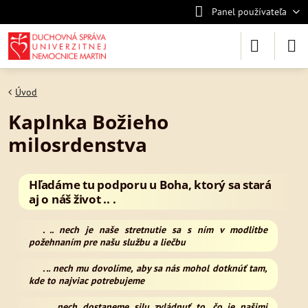
Panel používateľa
Úvod
Kaplnka Božieho
milosrdenstva
Hľadáme tu podporu u Boha, ktorý sa stará
aj o náš život .. .
. .. nech je naše stretnutie sa s ním v modlitbe
požehnaním pre našu službu a liečbu
. .. nech mu dovolíme, aby sa nás mohol dotknúť tam,
kde to najviac potrebujeme
. .. nech dostaneme silu zvládnuť to, čo je našimi