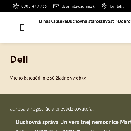
0908 479 735
dsunm@dsunm.sk
Kontakt
O nás
Kaplnka
Duchovná starostlivosť
Dobro
Dell
V tejto kategórii nie sú žiadne výrobky.
adresa a registrácia prevádzkovateľa:
Duchovná správa Univerzitnej nemocnice Mar