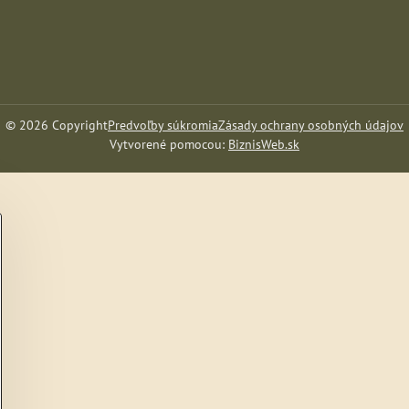
©
2026
Copyright
Predvoľby súkromia
Zásady ochrany osobných údajov
Vytvorené pomocou:
BiznisWeb.sk