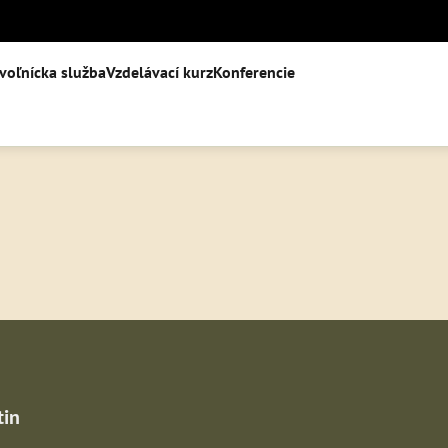
voľnícka služba
Vzdelávací kurz
Konferencie
tin