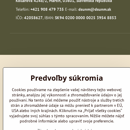
Kollárova 4248/2, Martin, 03601, Slovenská republika
Telefón:
+421
908 479 735
E-mail:
dsunm@dsunm.sk
IČO:
42058627
, IBAN:
SK94 0200 0000 0025 3954 8853
Predvoľby súkromia
Cookies používame na zlepšenie vašej návštevy tejto webovej
stránky, analýzu jej výkonnosti a zhromažďovanie údajov o jej
používaní. Na tento účel môžeme použiť nástroje a služby tretích
strán a zhromaždené údaje sa môžu preniesť k partnerom v EÚ,
USA alebo iných krajinách. Kliknutím na „Prijať všetky cookies“
vyjadrujete svoj súhlas s týmto spracovaním. Nižšie môžete nájsť
podrobné informácie alebo upraviť svoje preferencie.